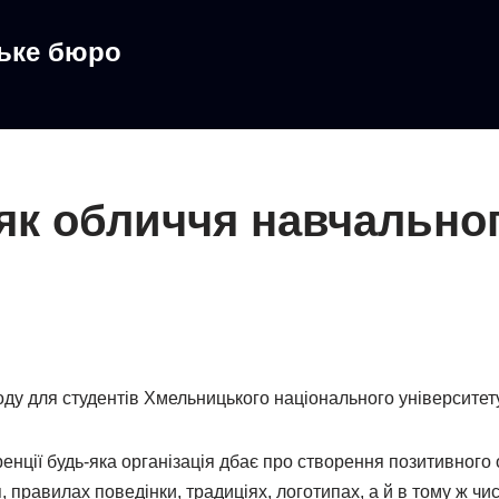
ське бюро
як обличчя навчально
ду для студентів Хмельницького національного університету
енції будь-яка організація дбає про створення позитивного 
правилах поведінки, традиціях, логотипах, а й в тому ж числі