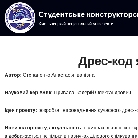
Студентське конструктор
Перейти
Хмельницький національний університет
до
вмісту
Дрес-код 
Автор:
Степаненко Анастасія Іванівна
Науковий керівник:
Привала Валерій Олександрович
Ідея проекту:
розробка і впровадження сучасного дрес-ко
Новизна проєкту, актуальність:
в умовах значної конкур
відображається не тільки в навичках ділового спілкування, 