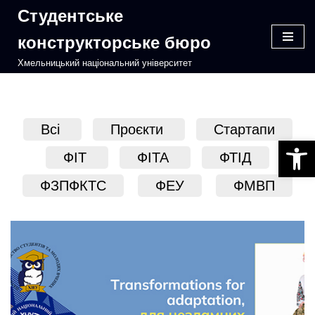
Студентське
Перейти
конструкторське бюро
до
Хмельницький національний університет
вмісту
Всі
Проєкти
Стартапи
Відкри
ФІТ
ФІТА
ФТІД
ФЗПФКТС
ФЕУ
ФМВП